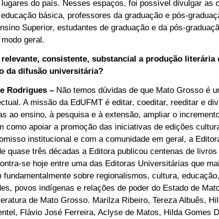
 lugares do país. Nesses espaços, foi possível divulgar a
e educação básica, professores da graduação e pós-gradua
 Ensino Superior, estudantes de graduação e da pós-graduaç
 modo geral.
relevante, consistente, substancial a produção literária
 da difusão universitária?
re Rodrigues –
Não temos dúvidas de que Mato Grosso é um
electual. A missão da EdUFMT é editar, coeditar, reeditar e d
s ao ensino, à pesquisa e à extensão, ampliar o incremento
m como apoiar a promoção das iniciativas de edições culturai
isso institucional e com a comunidade em geral, a Editor
de quase três décadas a Editora publicou centenas de livros
ontra-se hoje entre uma das Editoras Universitárias que ma
 fundamentalmente sobre regionalismos, cultura, educação, 
des, povos indígenas e relações de poder do Estado de Mat
iteratura de Mato Grosso. Marilza Ribeiro, Tereza Albuês, H
ntel, Flávio José Ferreira, Aclyse de Matos, Hilda Gomes 