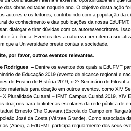
s da comunidade interna e externa, oportunidade em que foi
e das obras editadas naquele ano. O objetivo desta ação fo
s autores e os leitores, contribuindo com a população da ci
ltural do conhecimento e das publicações da nossa EdUFMT. 
ar, dialogar e tirar dúvidas com os autores/escritores. Isso 
to e à ciência. Eventos desta natureza permitem a sociali
com que a Universidade preste contas a sociedade.
te, por favor, outros eventos relevantes.
re Rodrigues –
Dentre os eventos dos quais a EdUFMT par
inário de Educação 2019 (evento de alcance regional e naci
res de Ensino de História 2019; e 2º Seminário de Filosofia
ados materiais para doação em outros eventos, como XIV 
s – X Pluralidade Cultural – IFMT Campus Cuiabá 2019, XI
s doações para bibliotecas escolares da rede pública de en
stadual Ernesto Che Guevara (Escola do Campo em Tangará 
apoleão José da Costa (Várzea Grande). Como associada da
árias (Abeu), a EdUFMT participa regularmente dos seus ev