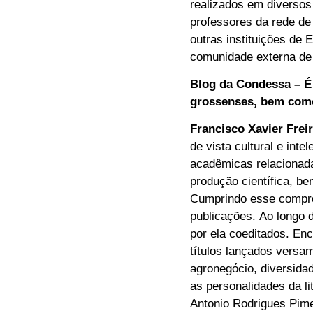
realizados em diversos
professores da rede d
outras instituições de
comunidade externa de
Blog da Condessa – É 
grossenses, bem como
Francisco Xavier Frei
de vista cultural e int
acadêmicas relacionada
produção científica, be
Cumprindo esse comprom
publicações. Ao longo 
por ela coeditados. Enc
títulos lançados versam
agronegócio, diversida
as personalidades da l
Antonio Rodrigues Pime