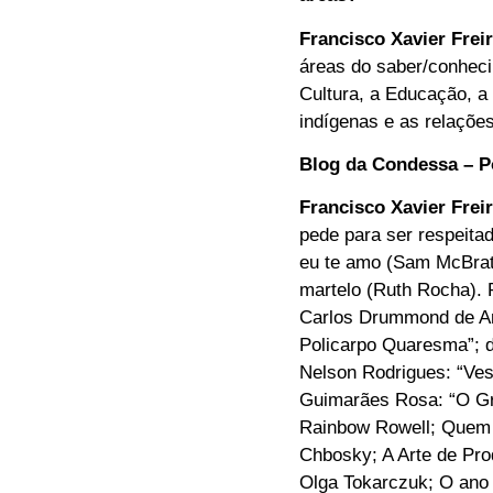
Francisco Xavier Frei
áreas do saber/conheci
Cultura, a Educação, a 
indígenas e as relaçõe
Blog da Condessa – Po
Francisco Xavier Frei
pede para ser respeita
eu te amo (Sam McBratn
martelo (Ruth Rocha). P
Carlos Drummond de And
Policarpo Quaresma”; 
Nelson Rodrigues: “Ves
Guimarães Rosa: “O Gra
Rainbow Rowell; Quem é
Chbosky; A Arte de Pro
Olga Tokarczuk; O ano