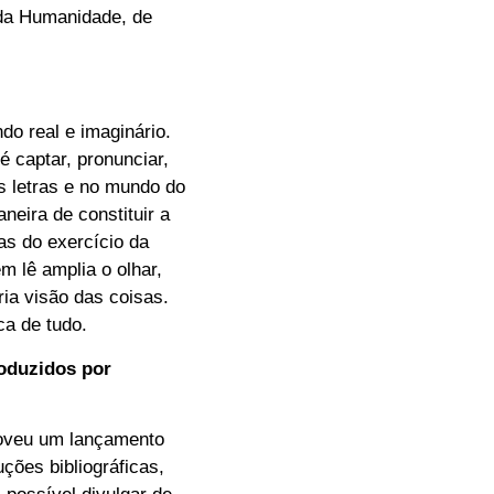
 da Humanidade, de
ndo real e imaginário.
é captar, pronunciar,
as letras e no mundo do
eira de constituir a
as do exercício da
m lê amplia o olhar,
ria visão das coisas.
ca de tudo.
oduzidos por
veu um lançamento
ções bibliográficas,