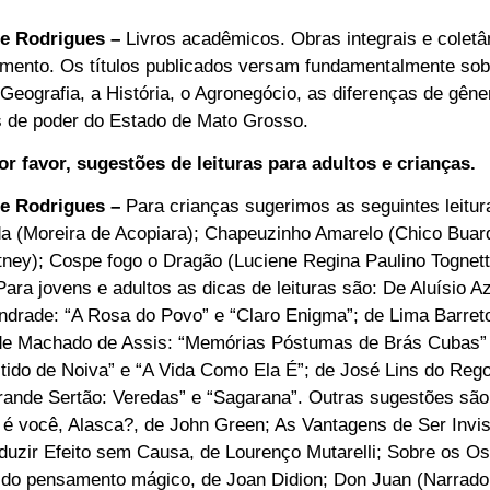
re Rodrigues –
Livros acadêmicos. Obras integrais e coletâ
mento. Os títulos publicados versam fundamentalmente sob
Geografia, a História, o Agronegócio, as diferenças de gêne
s de poder do Estado de Mato Grosso.
r favor, sugestões de leituras para adultos e crianças.
re Rodrigues –
Para crianças sugerimos as seguintes leitur
da (Moreira de Acopiara); Chapeuzinho Amarelo (Chico Buar
ey); Cospe fogo o Dragão (Luciene Regina Paulino Tognett
ara jovens e adultos as dicas de leituras são: De Aluísio A
rade: “A Rosa do Povo” e “Claro Enigma”; de Lima Barreto:
de Machado de Assis: “Memórias Póstumas de Brás Cubas
tido de Noiva” e “A Vida Como Ela É”; de José Lins do Rego
nde Sertão: Veredas” e “Sagarana”. Outras sugestões são:
 você, Alasca?, de John Green; As Vantagens de Ser Invis
duzir Efeito sem Causa, de Lourenço Mutarelli; Sobre os O
 do pensamento mágico, de Joan Didion; Don Juan (Narrado