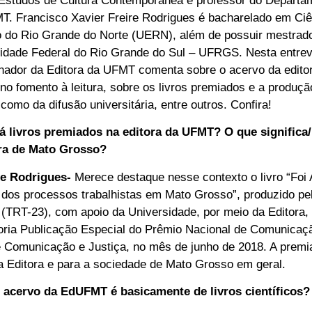
studos de Cultura Contemporânea e professor do Departam
MT. Francisco Xavier Freire Rodrigues é bacharelado em Ciê
o do Rio Grande do Norte (UERN), além de possuir mestrad
sidade Federal do Rio Grande do Sul – UFRGS. Nesta entrev
ador da Editora da UFMT comenta sobre o acervo da editora
 fomento à leitura, sobre os livros premiados e a produção 
mo da difusão universitária, entre outros. Confira!
 livros premiados na editora da UFMT? O que significa/
ura de Mato Grosso?
re Rodrigues-
Merece destaque nesse contexto o livro “Foi 
 dos processos trabalhistas em Mato Grosso”, produzido pel
 (TRT-23), com apoio da Universidade, por meio da Editora,
goria Publicação Especial do Prêmio Nacional de Comunicaç
 Comunicação e Justiça, no mês de junho de 2018. A premia
a Editora e para a sociedade de Mato Grosso em geral.
acervo da EdUFMT é basicamente de livros científicos?