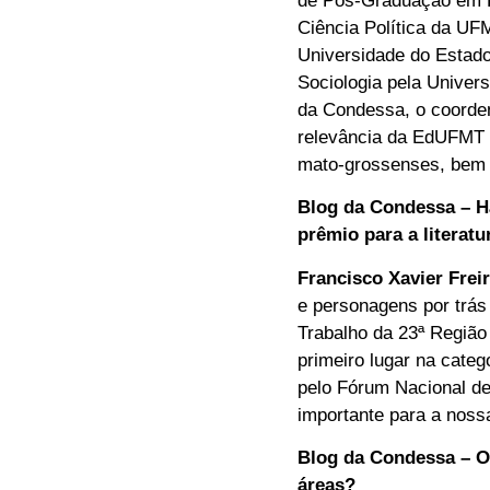
de Pós-Graduação em E
Ciência Política da UF
Universidade do Estad
Sociologia pela Univer
da Condessa, o coorden
relevância da EdUFMT no
mato-grossenses, bem co
Blog da Condessa – Há
prêmio para a literat
Francisco Xavier Frei
e personagens por trás
Trabalho da 23ª Região
primeiro lugar na cate
pelo Fórum Nacional de
importante para a noss
Blog da Condessa – O 
áreas?