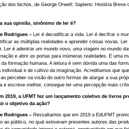
ção dos bichos, de George Orwell; Sapiens: História Breve
 sua opinião, sinônimo de ler é?
re Rodrigues –
Ler é decodificar a vida. Ler é decifrar o mu
tificar as múltiplas realidades e aprender coisas novas. Ler 
citar. Ler é adentrar um mundo novo, uma viagem no mundo d
nação e abrir as portas para inúmeras realidades. É uma man
o, da formação humana. A leitura é sem dúvida uma das form
 individual e de cultivo da imaginação. Acreditamos que que
 ao perceber na visão do outro formas de alargar a sua próp
a e escreve melhor, consegue ter uma percepção mais críti
m 2019, a UFMT fez um lançamento coletivo de livros pr
oi o objetivo da ação?
re Rodrigues –
Ressaltamos que em 2019 a EdUFMT promo
to ao público, no qual estiveram presentes autores das produ