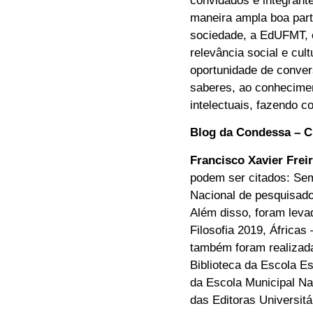
convidados e integrante
maneira ampla boa part
sociedade, a EdUFMT, o
relevância social e cu
oportunidade de convers
saberes, ao conhecimen
intelectuais, fazendo 
Blog da Condessa – Ci
Francisco Xavier Frei
podem ser citados: Sem
Nacional de pesquisado
Além disso, foram lev
Filosofia 2019, África
também foram realizada
Biblioteca da Escola E
da Escola Municipal N
das Editoras Universit