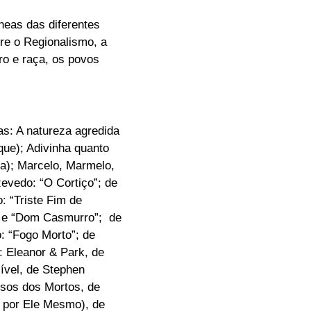
neas das diferentes
re o Regionalismo, a
ro e raça, os povos
as: A natureza agredida
que); Adivinha quanto
a); Marcelo, Marmelo,
zevedo: “O Cortiço”; de
 “Triste Fim de
” e “Dom Casmurro”; de
: “Fogo Morto”; de
 Eleanor & Park, de
ível, de Stephen
ssos dos Mortos, de
 por Ele Mesmo), de