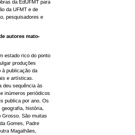
s obras da EdUFMT para
ção da UFMT e de
ão, pesquisadores e
 de autores mato-
 estado rico do ponto
ivulgar produções
 à publicação da
s e artísticas.
a deu sequência às
 e inúmeros periódicos
is publica por ano. Os
geografia, história,
o Grosso. São muitas
ilda Gomes, Padre
Dutra Magalhães,