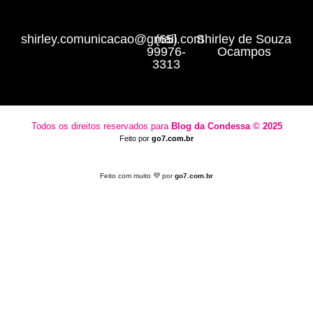
shirley.comunicacao@gmail.com
(65)
Shirley de Souza
99976-
Ocampos
3313
Todos os direitos reservados para
Blog da Condessa ⁠© 2025
Feito por
go7.com.br
Feito com muito 💜 por
go7.com.br