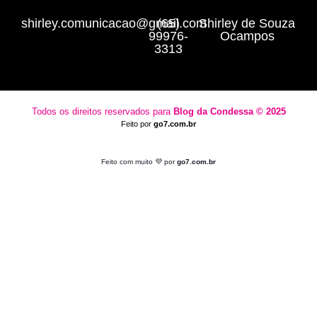
shirley.comunicacao@gmail.com
(65)
Shirley de Souza
99976-
Ocampos
3313
Todos os direitos reservados para
Blog da Condessa ⁠© 2025
Feito por
go7.com.br
Feito com muito 💜 por
go7.com.br