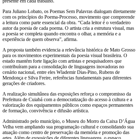
presente em cada trabalho.
Para Juliano Lobato, os Poemas Sem Palavras dialogam diretamente
com os princípios do Poema-Processo, movimento que compreende
a leitura como parte essencial da obra. “Cada leitor é o verdadeiro
autor da poesia de cada poema. O artista cria a estrutura visual, mas
a poesia se completa quando encontra o olhar, a memória e a
experiência de quem observa”, afirma.
A proposta também evidencia a relevância histórica de Mato Grosso
para os movimentos experimentais da poesia visual brasileira. O
estado mantém forte ligação com artistas e pesquisadores que
contribuíram para a consolidação de linguagens inovadoras no
cenário nacional, entre eles Wlademir Dias-Pino, Rubens de
Mendonça e Silva Freire, referências fundamentais para diferentes
gerações de criadores.
A realização simultânea das exposições reforça o compromisso da
Prefeitura de Cuiabá com a democratização do acesso à cultura e a
valorização dos equipamentos públicos como espaços permanentes
de formação, convivência e difusão artística.
Administrado pelo município, o Museu do Morro da Caixa D’Água
Velha vem ampliando sua programação cultural e consolidando sua
atuação como centro de preservação da memória e promoção das
artes. Além de exposições de diferentes linguagens, o espaço