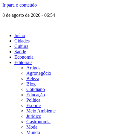
Ir para o conteúdo
8 de agosto de 2026 - 06:54
Início
Cidades
Cultura
Saúde
Economia
Editoriais
Artigos
Agronegócio
Beleza
Blog
Cotidiano
Educação
Política
Esporte
Meio Ambiente
Jurídico
Gastronomia
Moda
Mundo