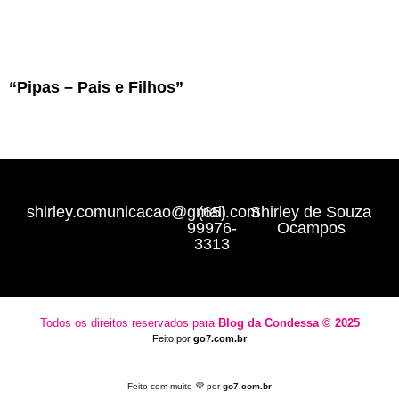
“Pipas – Pais e Filhos”
shirley.comunicacao@gmail.com
(65)
Shirley de Souza
99976-
Ocampos
3313
Todos os direitos reservados para
Blog da Condessa ⁠© 2025
Feito por
go7.com.br
Feito com muito 💜 por
go7.com.br