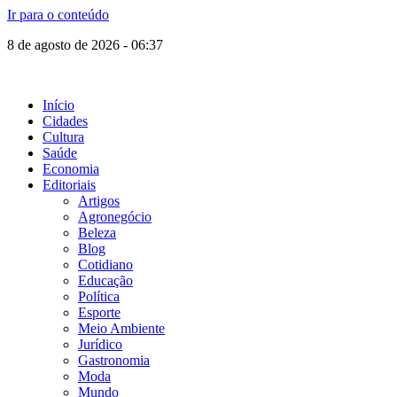
Ir para o conteúdo
8 de agosto de 2026 - 06:37
Início
Cidades
Cultura
Saúde
Economia
Editoriais
Artigos
Agronegócio
Beleza
Blog
Cotidiano
Educação
Política
Esporte
Meio Ambiente
Jurídico
Gastronomia
Moda
Mundo