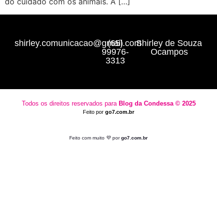
do cuidado com os animais. A […]
shirley.comunicacao@gmail.com
(65)
Shirley de Souza
99976-
Ocampos
3313
Todos os direitos reservados para
Blog da Condessa ⁠© 2025
Feito por
go7.com.br
Feito com muito 💜 por
go7.com.br