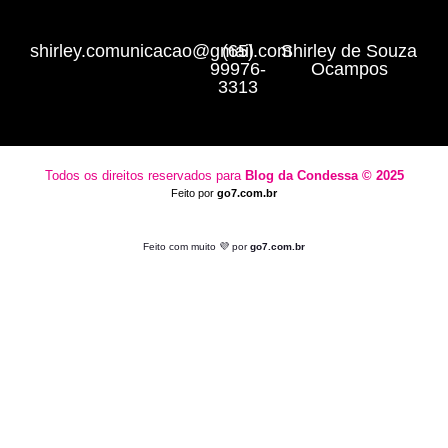
shirley.comunicacao@gmail.com
(65)
Shirley de Souza
99976-
Ocampos
3313
Todos os direitos reservados para
Blog da Condessa ⁠© 2025
Feito por
go7.com.br
Feito com muito 💜 por
go7.com.br