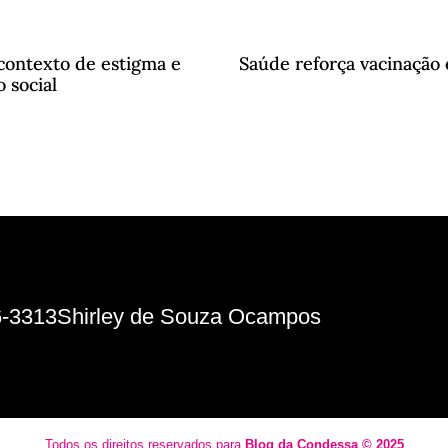
 contexto de estigma e
Saúde reforça vacinação
 social
6-3313
Shirley de Souza Ocampos
Todos os direitos reservados para
Blog da Condessa ⁠© 2025