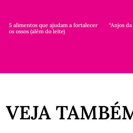
5 alimentos que ajudam a fortalecer
“Anjos da
os ossos (além do leite)
VEJA TAMBÉ