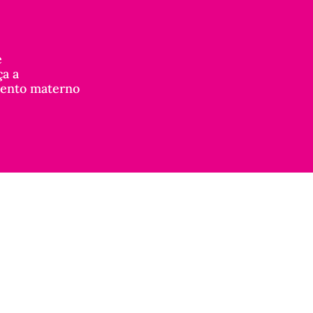
e
ça a
mento materno